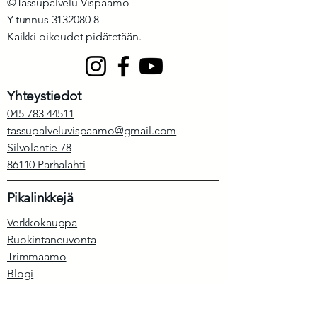
©Tassupalvelu Vispaamo
Y-tunnus
3132080-8
Kaikki oikeudet pidätetään.
Yhteystiedot
045-783 44511
tassupalveluvispaamo@gmail.com
Silvolantie 78
86110 Parhalahti
Pikalinkkejä
Verkkokauppa
Ruokintaneuvonta
Trimmaamo
Blogi
Anna meille palautetta
Tietosuojaseloste