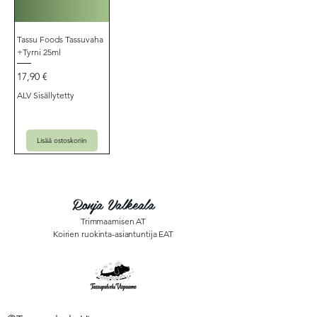
Tassu Foods Tassuvaha
+Tyrni 25ml
Hinta
17,90 €
ALV Sisällytetty
Lisää ostoskoriin
Ronja Valkeala
Trimmaamisen AT
Koirien ruokinta-asiantuntija EAT