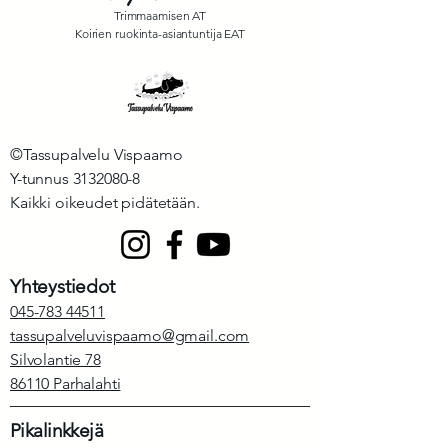
Trimmaamisen AT
Koirien ruokinta-asiantuntija EAT
©Tassupalvelu Vispaamo
Y-tunnus
3132080-8
Kaikki oikeudet pidätetään.
Yhteystiedot
045-783 44511
tassupalveluvispaamo@gmail.com
Silvolantie 78
86110 Parhalahti
Pikalinkkejä