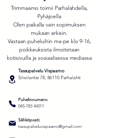
Trimmaamo toimii Parhalahdella,
Pyhäjoella
Olen paikalla vain sopimuksen
mukaan arkisin.
Vastaan puheluihin ma-pe klo 9-16,
poikkeuksista ilmoitetaan
kotisivuilla ja sosiaalisessa mediassa
Tassupalvelu Vispaamo
Silvolantie 78, 86110 Parhalahti
Puhelinnumero:
045-783 44511
Sähköposti:
tassupalveluvispaamo@gmail.com