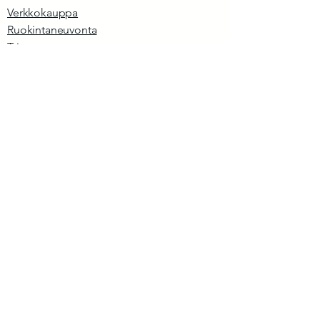
Verkkokauppa
Ruokintaneuvonta
Trimmaamo
Blogi
Anna meille palautetta
Tietosuojaseloste
Tilaus- ja peruutusehdot
Tilauksen peruuttaminen
Liity Vispaamon 
uutiskirjeen 
tilaajaksi
Sähköpostiosoitteesi
*
Liity tilaajaksi