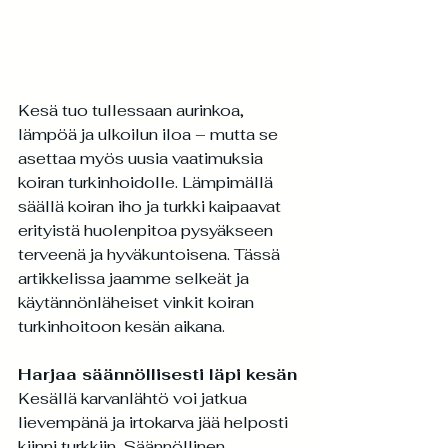
Kesä tuo tullessaan aurinkoa, 
lämpöä ja ulkoilun iloa – mutta se 
asettaa myös uusia vaatimuksia 
koiran turkinhoidolle. Lämpimällä 
säällä koiran iho ja turkki kaipaavat 
erityistä huolenpitoa pysyäkseen 
terveenä ja hyväkuntoisena. Tässä 
artikkelissa jaamme selkeät ja 
käytännönläheiset vinkit koiran 
turkinhoitoon kesän aikana.
Harjaa säännöllisesti läpi kesän
Kesällä karvanlähtö voi jatkua 
lievempänä ja irtokarva jää helposti 
kiinni turkkiin. Säännöllinen 