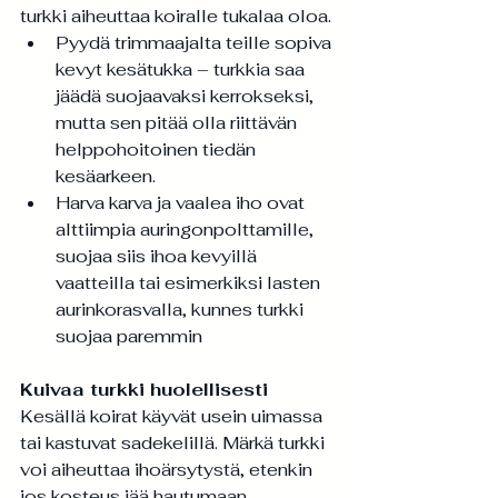
turkki aiheuttaa koiralle tukalaa oloa.
Pyydä trimmaajalta teille sopiva 
kevyt kesätukka – turkkia saa 
jäädä suojaavaksi kerrokseksi, 
mutta sen pitää olla riittävän 
helppohoitoinen tiedän 
kesäarkeen.
Harva karva ja vaalea iho ovat 
alttiimpia auringonpolttamille, 
suojaa siis ihoa kevyillä 
vaatteilla tai esimerkiksi lasten 
aurinkorasvalla, kunnes turkki 
suojaa paremmin
Kuivaa turkki huolellisesti
Kesällä koirat käyvät usein uimassa 
tai kastuvat sadekelillä. Märkä turkki 
voi aiheuttaa ihoärsytystä, etenkin 
jos kosteus jää hautumaan.