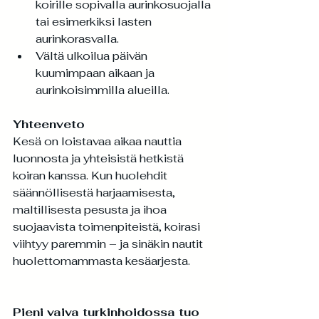
koirille sopivalla aurinkosuojalla 
tai esimerkiksi lasten 
aurinkorasvalla.
Vältä ulkoilua päivän 
kuumimpaan aikaan ja 
aurinkoisimmilla alueilla.
Yhteenveto
Kesä on loistavaa aikaa nauttia 
luonnosta ja yhteisistä hetkistä 
koiran kanssa. Kun huolehdit 
säännöllisestä harjaamisesta, 
maltillisesta pesusta ja ihoa 
suojaavista toimenpiteistä, koirasi 
viihtyy paremmin – ja sinäkin nautit 
huolettomammasta kesäarjesta.
Pieni vaiva turkinhoidossa tuo 