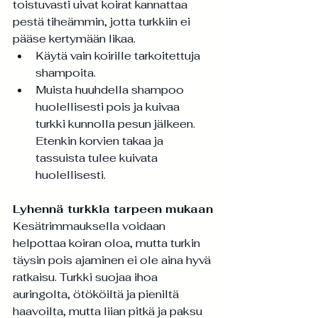
toistuvasti uivat koirat kannattaa 
pestä tiheämmin, jotta turkkiin ei 
pääse kertymään likaa.
Käytä vain koirille tarkoitettuja 
shampoita.
Muista huuhdella shampoo 
huolellisesti pois ja kuivaa 
turkki kunnolla pesun jälkeen. 
Etenkin korvien takaa ja 
tassuista tulee kuivata 
huolellisesti.
Lyhennä turkkia tarpeen mukaan
Kesätrimmauksella voidaan 
helpottaa koiran oloa, mutta turkin 
täysin pois ajaminen ei ole aina hyvä 
ratkaisu. Turkki suojaa ihoa 
auringolta, ötököiltä ja pieniltä 
haavoilta, mutta liian pitkä ja paksu 