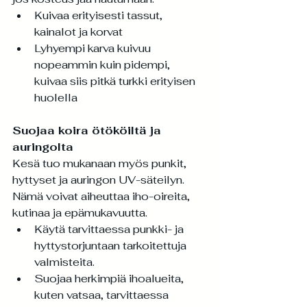
Kuivaa erityisesti tassut, 
kainalot ja korvat
Lyhyempi karva kuivuu 
nopeammin kuin pidempi, 
kuivaa siis pitkä turkki erityisen 
huolella
Suojaa koira ötököiltä ja 
auringolta
Kesä tuo mukanaan myös punkit, 
hyttyset ja auringon UV-säteilyn. 
Nämä voivat aiheuttaa iho-oireita, 
kutinaa ja epämukavuutta.
Käytä tarvittaessa punkki- ja 
hyttystorjuntaan tarkoitettuja 
valmisteita.
Suojaa herkimpiä ihoalueita, 
kuten vatsaa, tarvittaessa 