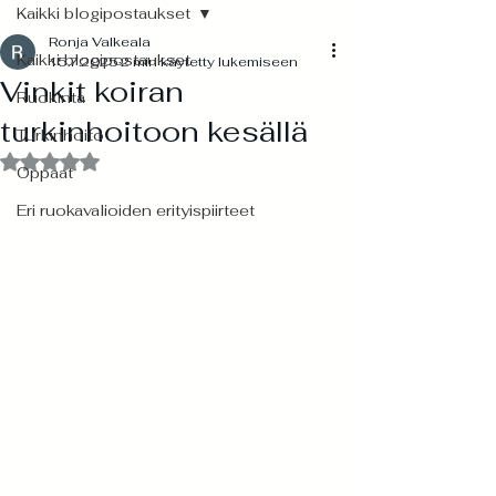
Kaikki blogipostaukset
Ronja Valkeala
Kaikki blogipostaukset
15.7.2025
2 min käytetty lukemiseen
Vinkit koiran
Ruokinta
turkinhoitoon kesällä
Turkinhoito
Arvostelun tähtimäärä: epäluku/5
Oppaat
Eri ruokavalioiden erityispiirteet