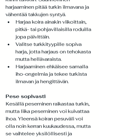
harjaaminen pitää turkin ilmavana ja 
vähentää takkujen syntyä.
Harjaa koira ainakin viikoittain, 
pitkä- tai pohjavillaisilla roduilla 
jopa päivittäin.
Valitse turkkityypille sopiva 
harja, jotta harjaus on tehokasta 
mutta hellävaraista.
Harjaaminen ehkäisee samalla 
iho-ongelmia ja tekee turkista 
ilmavan ja hengittävän.
Pese sopivasti
Kesällä peseminen raikastaa turkin, 
mutta liika peseminen voi kuivattaa 
ihoa. Yleensä koiran pesuväli voi 
olla noin kerran kuukaudessa, mutta 
se vaihtelee yksilöllisesti ja 