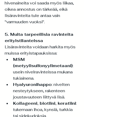
hivenaineita voi saada myös liikaa, 
oikea annostus on tärkeää, eikä 
lisäravinteita tule antaa vain 
"varmuuden vuoksi".
5. Muita tarpeellisia ravinteita 
erityistilanteissa
Lisäravinteita voidaan harkita myös 
muissa erityistapauksissa:
MSM 
(metyylisulfonyylimetaani)
: 
usein nivelravinteissa mukana 
tukiainena.
Hyalyuronihappo
: nivelten 
nesteytykseen, rakenteen 
joustavuuteen liittyvä lisä.
Kollageeni, biotiini, keratiini
: 
tukemaan ihoa, kynsiä, turkkia 
tai sidekudoksia.