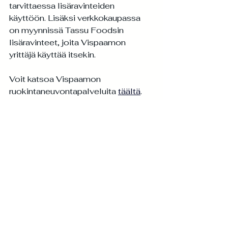
tarvittaessa lisäravinteiden 
käyttöön. Lisäksi verkkokaupassa 
on myynnissä Tassu Foodsin 
lisäravinteet, joita Vispaamon 
yrittäjä käyttää itsekin.
Voit katsoa Vispaamon 
ruokintaneuvontapalveluita 
täältä
.
Tassu Foodsin lisäravinteet 
löytyvät 
täältä
.
Ruokinta
Katso kaikki
Viimeisimmät päivitykset