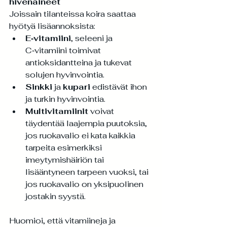
hivenaineet
Joissain tilanteissa koira saattaa 
hyötyä lisäannoksista:
E‑vitamiini
, seleeni ja 
C‑vitamiini toimivat 
antioksidantteina ja tukevat 
solujen hyvinvointia.
Sinkki
 ja 
kupari
 edistävät ihon 
ja turkin hyvinvointia.
Multivitamiinit
 voivat 
täydentää laajempia puutoksia, 
jos ruokavalio ei kata kaikkia 
tarpeita esimerkiksi 
imeytymishäiriön tai 
lisääntyneen tarpeen vuoksi, tai 
jos ruokavalio on yksipuolinen 
jostakin syystä.
Huomioi, että vitamiineja ja 