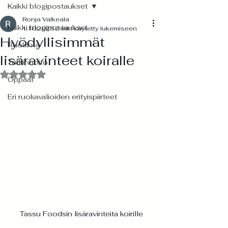
Kaikki blogipostaukset
Ronja Valkeala
Kaikki blogipostaukset
1.10.2025
2 min käytetty lukemiseen
Hyödyllisimmät
Ruokinta
lisäravinteet koiralle
Turkinhoito
Arvostelun tähtimäärä: epäluku/5
Oppaat
Eri ruokavalioiden erityispiirteet
Tassu Foodsin lisäravinteita koirille