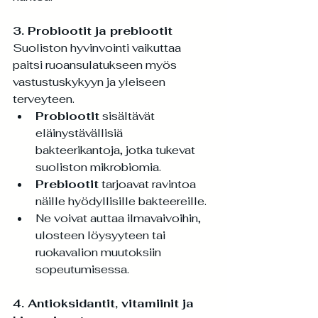
3. Probiootit ja prebiootit
Suoliston hyvinvointi vaikuttaa 
paitsi ruoansulatukseen myös 
vastustuskykyyn ja yleiseen 
terveyteen.
Probiootit
 sisältävät 
eläinystävällisiä 
bakteerikantoja, jotka tukevat 
suoliston mikrobiomia.
Prebiootit
 tarjoavat ravintoa 
näille hyödyllisille bakteereille.
Ne voivat auttaa ilmavaivoihin, 
ulosteen löysyyteen tai 
ruokavalion muutoksiin 
sopeutumisessa.
4. Antioksidantit, vitamiinit ja 