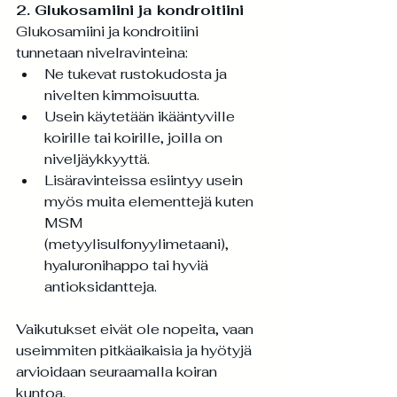
2. Glukosamiini ja kondroitiini
Glukosamiini ja kondroitiini 
tunnetaan nivelravinteina:
Ne tukevat rustokudosta ja 
nivelten kimmoisuutta.
Usein käytetään ikääntyville 
koirille tai koirille, joilla on 
niveljäykkyyttä.
Lisäravinteissa esiintyy usein 
myös muita elementtejä kuten 
MSM 
(metyylisulfonyylimetaani), 
hyaluronihappo tai hyviä 
antioksidantteja.
Vaikutukset eivät ole nopeita, vaan 
useimmiten pitkäaikaisia ja hyötyjä 
arvioidaan seuraamalla koiran 
kuntoa.