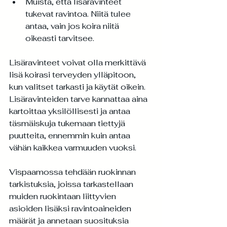
Muista, että lisäravinteet 
tukevat ravintoa. Niitä tulee 
antaa, vain jos koira niitä 
oikeasti tarvitsee.
Lisäravinteet voivat olla merkittävä 
lisä koirasi terveyden ylläpitoon, 
kun valitset tarkasti ja käytät oikein. 
Lisäravinteiden tarve kannattaa aina 
kartoittaa yksilöllisesti ja antaa 
täsmäiskuja tukemaan tiettyjä 
puutteita, ennemmin kuin antaa 
vähän kaikkea varmuuden vuoksi.
Vispaamossa tehdään ruokinnan 
tarkistuksia, joissa tarkastellaan 
muiden ruokintaan liittyvien 
asioiden lisäksi ravintoaineiden 
määrät ja annetaan suosituksia 