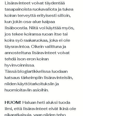
Lisäravinteet voivat täydentää 
tasapainoista ruokavaliota ja tukea 
koiran terveyttä erityisesti silloin, 
kun jokin osa-alue kaipaa 
lisäboostia. Niitä voi käyttää myös, 
jos tekee koiransa ruoan itse tai 
koira syö raakaruokaa, joka ei ole 
täysravintoa. Oikein valittuna ja 
annosteltuna lisäravinteet voivat 
tehdä ison eron koiran 
hyvinvoinnissa.
Tässä blogiartikkelissa luodaan 
katsaus tärkeimpiin lisäravinteisiin, 
niiden käyttötarkoituksiin ja 
huomioitaviin asioihin.
HUOM! 
Haluan heti aluksi tuoda 
ilmi, että lisäravinteet eivät ikinä ole 
pikaratkaisuja, vaan niiden teho 