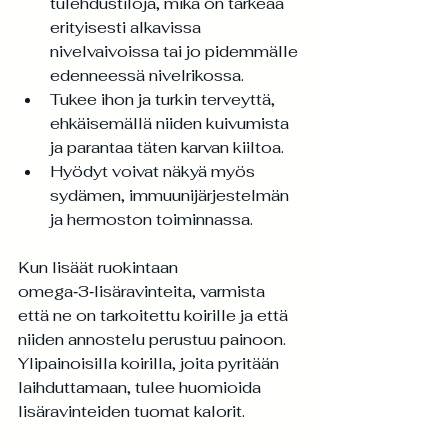
tulehdustiloja, mikä on tärkeää 
erityisesti alkavissa 
nivelvaivoissa tai jo pidemmälle 
edenneessä nivelrikossa.
Tukee ihon ja turkin terveyttä, 
ehkäisemällä niiden kuivumista 
ja parantaa täten karvan kiiltoa.
Hyödyt voivat näkyä myös 
sydämen, immuunijärjestelmän 
ja hermoston toiminnassa.
Kun lisäät ruokintaan 
omega‑3‑lisäravinteita, varmista 
että ne on tarkoitettu koirille ja että 
niiden annostelu perustuu painoon. 
Ylipainoisilla koirilla, joita pyritään 
laihduttamaan, tulee huomioida 
lisäravinteiden tuomat kalorit.